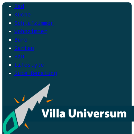
Bad
Küche
Schlafzimmer
Wohnzimmer
Büro
Garten
Bau
Lifestyle
Gute Beratung