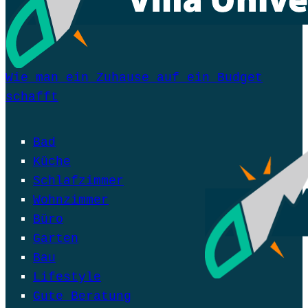
Wie man ein Zuhause auf ein Budget
schafft
Bad
Küche
Schlafzimmer
Wohnzimmer
Büro
Garten
Bau
Lifestyle
Gute Beratung