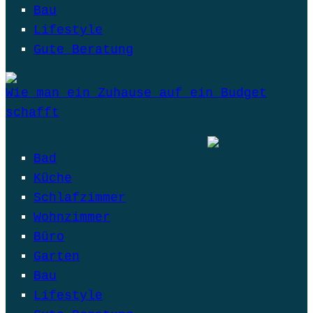
Bau
Lifestyle
Gute Beratung
Wie man ein Zuhause auf ein Budget
schafft
Bad
Küche
Schlafzimmer
Wohnzimmer
Büro
Garten
Bau
Lifestyle