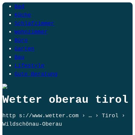
Bad
Küche
Schlafzimmer
Wohnzimmer
Büro
Garten
Bau
Lifestyle
Gute Beratung
Wetter oberau tirol
http s://www.wetter.com › … › Tirol ›
Wildschönau-Oberau