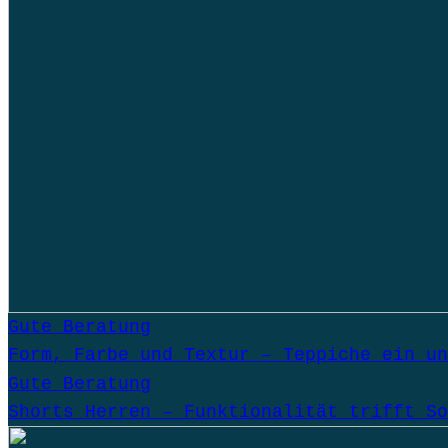
Gute Beratung
Form, Farbe und Textur – Teppiche ein un
Gute Beratung
Shorts Herren – Funktionalität trifft So