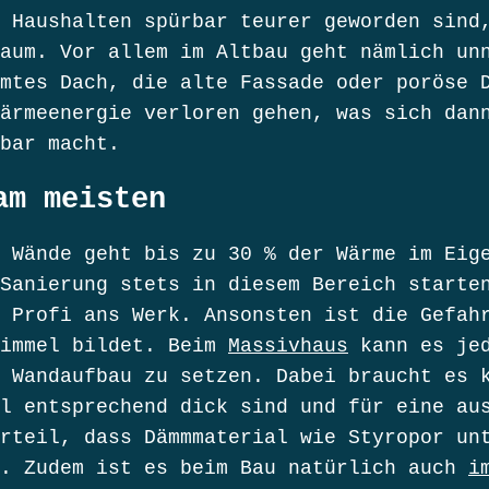
 Haushalten spürbar teurer geworden sind
aum. Vor allem im Altbau geht nämlich un
mtes Dach, die alte Fassade oder poröse 
ärmeenergie verloren gehen, was sich dan
bar macht.
am meisten
 Wände geht bis zu 30 % der Wärme im Eig
Sanierung stets in diesem Bereich starte
 Profi ans Werk. Ansonsten ist die Gefah
himmel bildet. Beim
Massivhaus
kann es je
 Wandaufbau zu setzen. Dabei braucht es 
l entsprechend dick sind und für eine au
rteil, dass Dämmmaterial wie Styropor un
n. Zudem ist es beim Bau natürlich auch
i