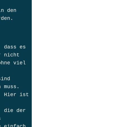
in den
rden.
, dass es
r nicht
ohne viel
sind
n muss.
. Hier ist
, die der
s
e einfach