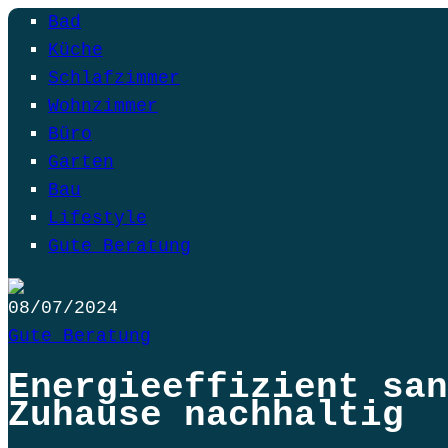
Bad
Küche
Schlafzimmer
Wohnzimmer
Büro
Garten
Bau
Lifestyle
Gute Beratung
08/07/2024
Gute Beratung
Energieeffizient san
Zuhause nachhaltig