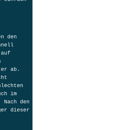
en den
hnell
 auf
h
ter ab.
cht
hlechten
uch im
. Nach den
er dieser