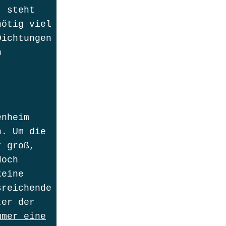
, steht
nötig viel
Dichtungen
n
enheim
n. Um die
r groß,
doch
keine
sreichende
ter der
mmer eine