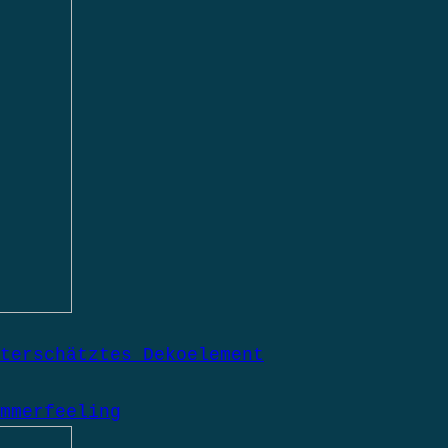
terschätztes Dekoelement
mmerfeeling