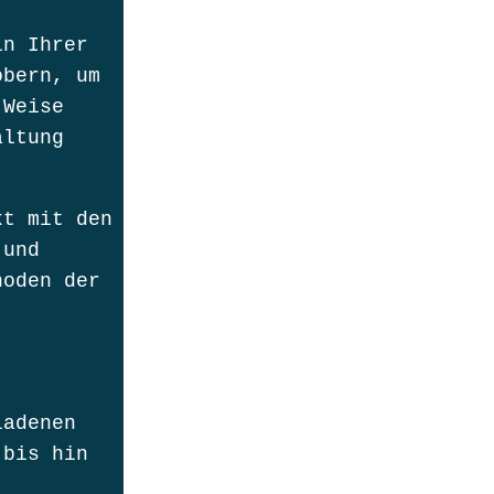
in Ihrer
öbern, um
 Weise
altung
kt mit den
 und
hoden der
ladenen
 bis hin