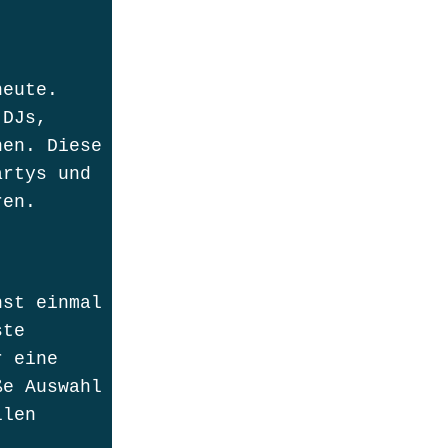
heute.
 DJs,
hen. Diese
artys und
ren.
hst einmal
ste
r eine
ße Auswahl
llen