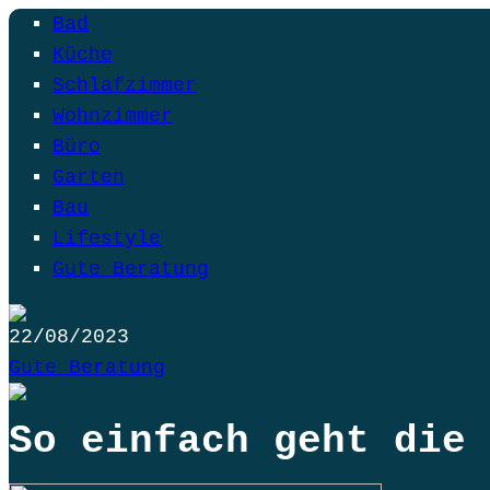
Bad
Küche
Schlafzimmer
Wohnzimmer
Büro
Garten
Bau
Lifestyle
Gute Beratung
22/08/2023
Gute Beratung
So einfach geht die 