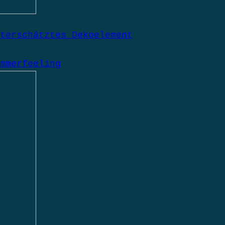
terschätztes Dekoelement
mmerfeeling