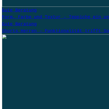
Gute Beratung
Form, Farbe und Textur – Teppiche ein un
Gute Beratung
Shorts Herren – Funktionalität trifft So