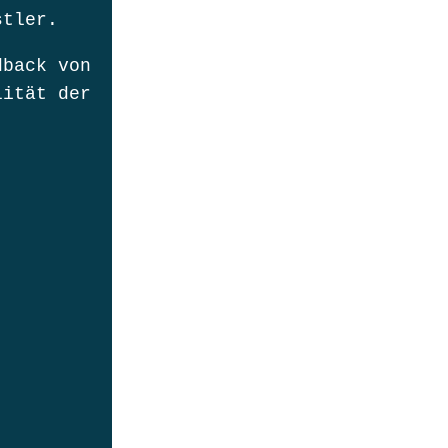
stler.
dback von
lität der